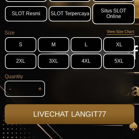
Situs SLOT
SLOT Resmi
SLOT Terpercaya
Online
View Size Chart
Size
S
M
L
XL
2XL
3XL
4XL
5XL
Quantity
-
+
LIVECHAT LANGIT77