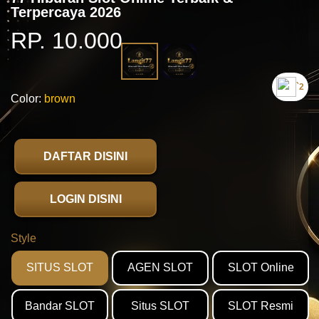
Terpercaya 2026
RP. 10.000
`2
Color:
brown
DAFTAR DISINI
LOGIN DISINI
Style
SITUS SLOT
AGEN SLOT
SLOT Online
Bandar SLOT
Situs SLOT
SLOT Resmi